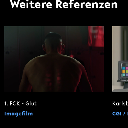
Weitere Referenzen
1. FCK - Glut
Karls
Imagefilm
CGI /