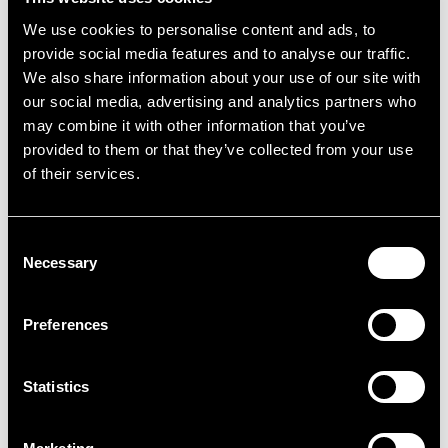
Losheimer Stausees bei
We use cookies to personalise content and ads, to
provide social media features and to analyse our traffic.
Sonnenuntergang bildet den
We also share information about your use of our site with
our social media, advertising and analytics partners who
Hintergrund für die Logoeinblendung
may combine it with other information that you’ve
des Festivals.
provided to them or that they’ve collected from your use
of their services.
Consent
Necessary
Selection
Preferences
Statistics