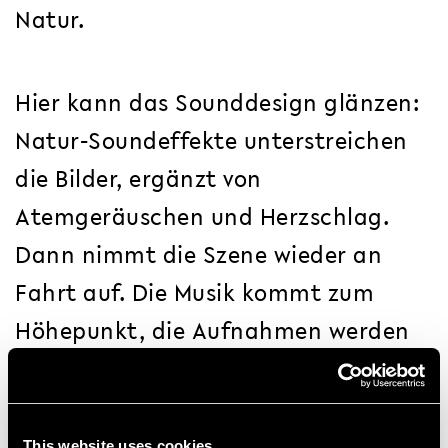
Natur.
Hier kann das Sounddesign glänzen:
Natur-Soundeffekte unterstreichen
die Bilder, ergänzt von
Atemgeräuschen und Herzschlag.
Dann nimmt die Szene wieder an
Fahrt auf. Die Musik kommt zum
Höhepunkt, die Aufnahmen werden
schnell wieder weiter, totaler. Eine
letzte Drohnenkamerafahrt über
eine beindruckende Ansicht des
This website uses cookies