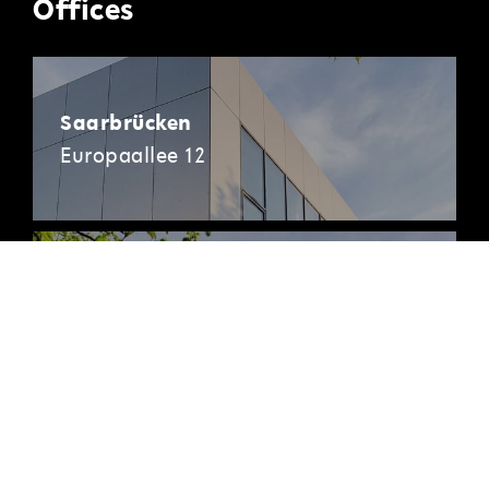
Offices
Saarbrücken
Europaallee 12
Berlin
Pappelallee 78/79
Hamburg