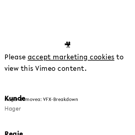
🎥
Please
accept marketing cookies
to
view this Vimeo content.
Kunde
Hager domovea: VFX-Breakdown
Hager
Regie