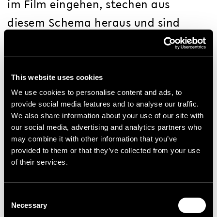
im Film eingehen, stechen aus
diesem Schema heraus und sind
fotorealistisch dargestellt. Diese
stilisierte monochromatische
Darstellung hebt sich von der Masse
This website uses cookies
austauschbarer Smart-Home-Filme
We use cookies to personalise content and ads, to
provide social media features and to analyse our traffic.
ab und setzt auf einprägsame und
We also share information about your use of our site with
our social media, advertising and analytics partners who
individuelle Kommunikation.
may combine it with other information that you’ve
provided to them or that they’ve collected from your use
of their services.
Die Identifikation für Endkunden und
Elektriker ist einfacher, da das etwas
Consent
Necessary
abstraktere und nicht zu konkret
Selection