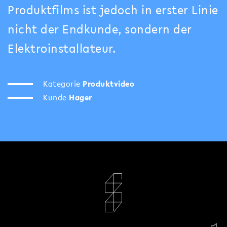
Produktfilms ist jedoch in erster Linie
nicht der Endkunde, sondern der
Elektroinstallateur.
Kategorie
Produktvideo
Kunde
Hager