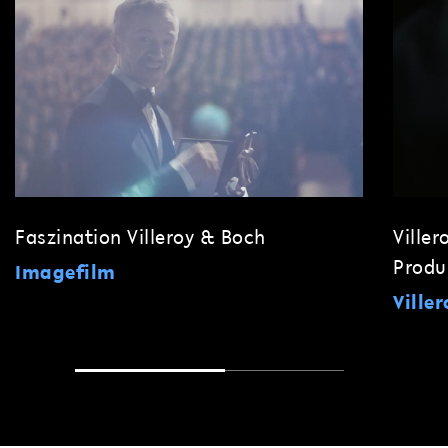
Faszination Villeroy & Boch
Ville
Produ
Imagefilm
Ville