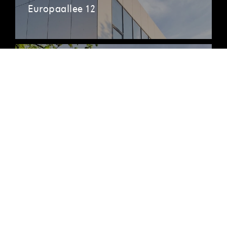
Europaallee 12
Berlin
Pappelallee 78/79
Hamburg
Ballindamm 3