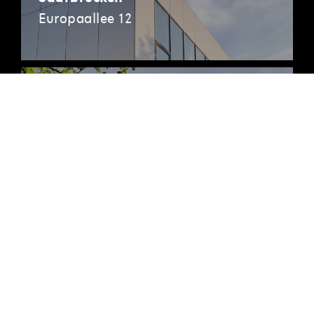
Europaallee 12
Berlin
Pappelallee 78/79
Hamburg
Ballindamm 3