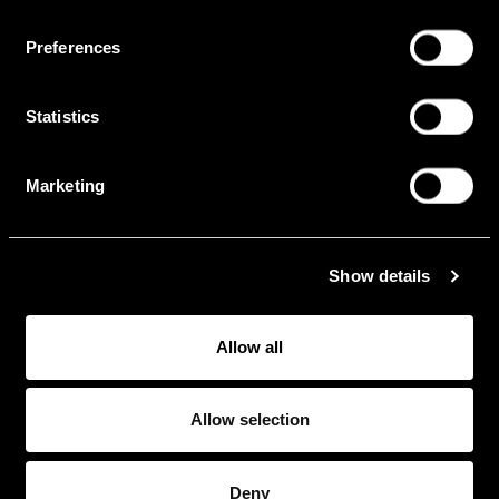
Plattform
Preferences
PC / HTC Vive
Statistics
Tools
Marketing
Unreal Engine
Show details
Branche
Sport
Allow all
Allow selection
Jahr
2018
Deny